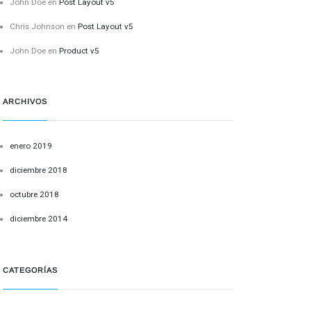
John Doe
en
Post Layout v5
Chris Johnson
en
Post Layout v5
John Doe
en
Product v5
ARCHIVOS
enero 2019
diciembre 2018
octubre 2018
diciembre 2014
CATEGORÍAS